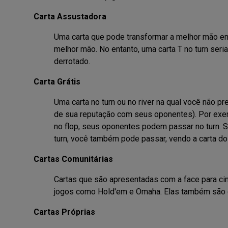
Carta Assustadora
Uma carta que pode transformar a melhor mão em 
melhor mão. No entanto, uma carta T no turn seri
derrotado.
Carta Grátis
Uma carta no turn ou no river na qual você não p
de sua reputação com seus oponentes). Por exe
no flop, seus oponentes podem passar no turn. Se
turn, você também pode passar, vendo a carta do r
Cartas Comunitárias
Cartas que são apresentadas com a face para c
jogos como Hold'em e Omaha. Elas também são c
Cartas Próprias