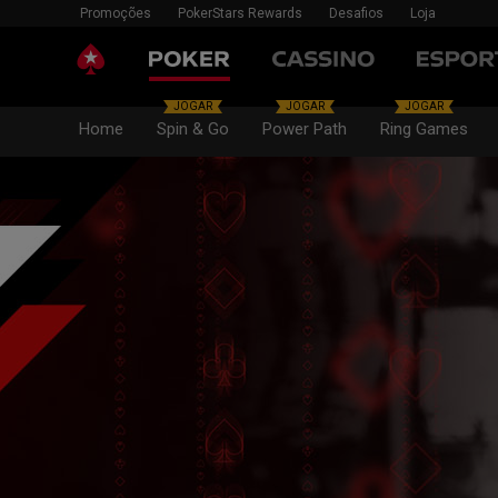
Promoções
PokerStars Rewards
Desafios
Loja
JOGAR
JOGAR
JOGAR
Home
Spin & Go
Power Path
Ring Games