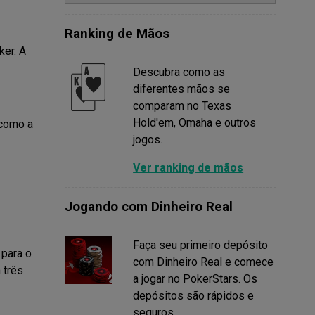
Ranking de Mãos
ker. A
Descubra como as
diferentes mãos se
comparam no Texas
Hold'em, Omaha e outros
 como a
jogos.
Ver ranking de mãos
Jogando com Dinheiro Real
Faça seu primeiro depósito
 para o
com Dinheiro Real e comece
 três
a jogar no PokerStars. Os
depósitos são rápidos e
seguros.