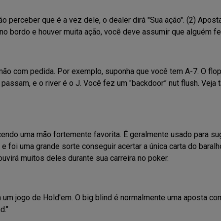
o perceber que é a vez dele, o dealer dirá "Sua ação". (2) Apost
 no bordo e houver muita ação, você deve assumir que alguém fez
a mão com pedida. Por exemplo, suponha que você tem A-7. O flo
s passam, e o river é o J. Você fez um "backdoor” nut flush. Vej
do uma mão fortemente favorita. É geralmente usado para sug
e foi uma grande sorte conseguir acertar a única carta do baral
virá muitos deles durante sua carreira no poker.
 um jogo de Hold'em. O big blind é normalmente uma aposta co
d."