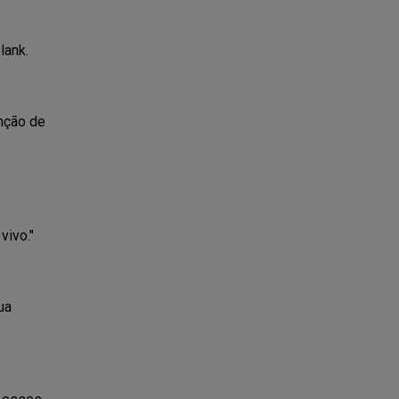
lank.
nção de
vivo."
ua