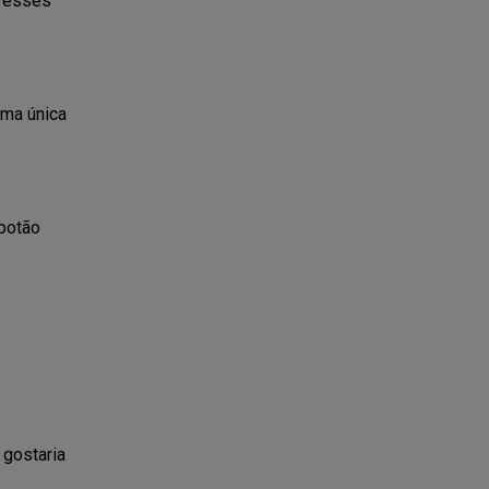
e esses
uma única
 botão
 gostaria