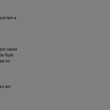
teza tem a
 por causa
de flush
uir no
res em