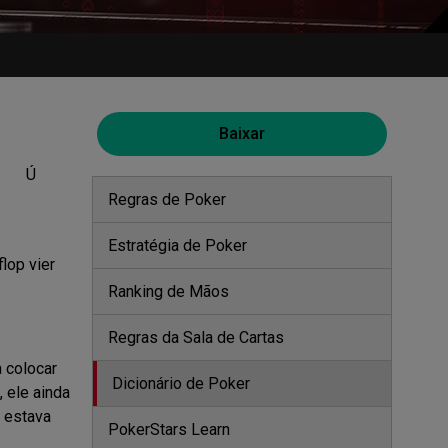
Baixar
Ú
Regras de Poker
Estratégia de Poker
lop vier
Ranking de Mãos
Regras da Sala de Cartas
a colocar
Dicionário de Poker
, ele ainda
s estava
PokerStars Learn