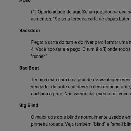
Ação
(1) Oportunidade de agir. Se um jogador parece nã
aumentos. “Se uma terceira carta de copas bater
Backdoor
Pegar a carta do turn e do river para formar um
4. Você aposta e é pago. O turn é o T, onde todo
"runner.”
Bad Beat
Ter uma mão com uma grande desvantagem vencen
vencedor do pote não deveria nem estar no pote, 
ganharia o pote. Não vamos dar exemplos; você ou
Big Blind
O maior dos dois blinds normalmente usados em
primeira rodada. Veja também "blind" e "small blin