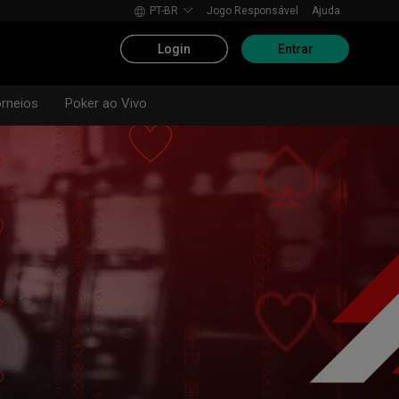
PT-BR
Jogo Responsável
Ajuda
Login
Entrar
rneios
Poker ao Vivo